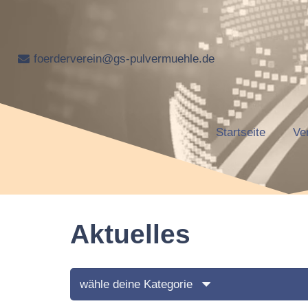
foerderverein@gs-pulvermuehle.de
Startseite
Ve
Aktuelles
wähle deine Kategorie