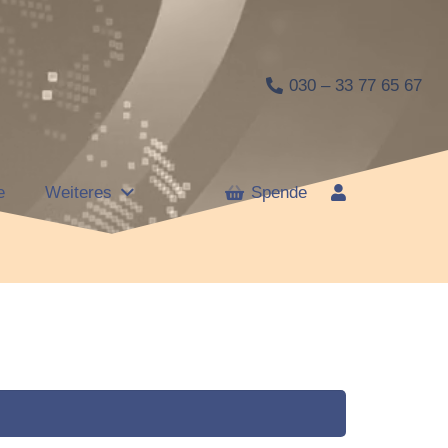
030 – 33 77 65 67
e
Weiteres
Spende